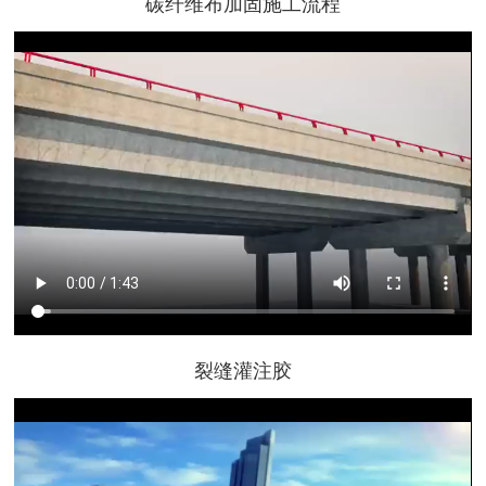
碳纤维布加固施工流程
裂缝灌注胶