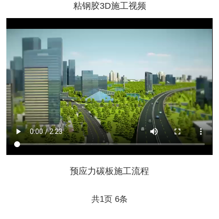
粘钢胶3D施工视频
预应力碳板施工流程
共
1
页
6
条