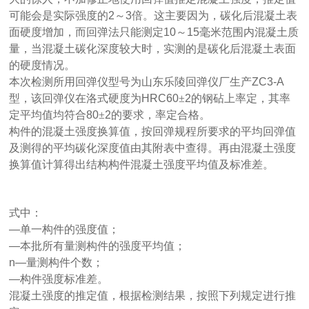
可能会是实际强度的
2
～
3
倍。这主要因为，碳化后混凝土表
面硬度增加，而回弹法只能测定
10
～
15
毫米范围内混凝土质
量，当混凝土碳化深度较大时，实测的是碳化后混凝土表面
的硬度情况。
本次检测所用回弹仪型号为山东乐陵回弹仪厂生产
ZC3-A
型，该回弹仪在洛式硬度为
HRC60
±
2
的钢砧上率定，其率
定平均值均符合
80
±
2
的要求，率定合格。
构件的混凝土强度换算值，按回弹规程所要求的平均回弹值
及测得的平均碳化深度值由其附表中查得。再由混凝土强度
换算值计算得出结构构件混凝土强度平均值及标准差。
式中：
—
单一构件的强度值；
—
本批所有量测构件的强度平均值；
n—
量测构件个数；
—
构件强度标准差。
混凝土强度的推定值
，根据检测结果，按照下列规定进行推