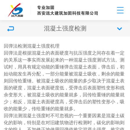
混凝土强度检测
回弹法检测混凝土强度机理
回弹法是根据混凝土的表面硬度与抗压强度之间存在着一定
的关系这一事实而发展起来的一种混凝土强度测试方法。测
试时，用具有规定动能的重锤弹击混凝土表面，弹击后，初
始动能发生再分配，一部分能量被混凝土吸收，剩余的能量
则回传给重锤。被混凝土吸收的能量的多少取决于混凝土表
面的硬度，混凝土表面硬度低，受弹击后表面塑性变形和残
余变形大，被混凝土吸收的能量就多，回传给重锤的能量就
少；相反，混凝土表面硬度高，受弹击后的塑性变形小，吸
收的能量少，传给重锤的能量就多。
回弹法测混凝土强度时不可忽视的一个重要因素是混凝土碳
化的影响，特别是在对旧建筑物进行检测时，碳化的影响则
大的惊人，不加修正地使用回弹值推定混凝土强度，推定值